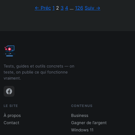
Pagination
← Préc
1
2
3
4
…
126
Suiv →
Tests, guides et outils concrets — on
teste, on publie ce qui fonctionne
vraiment.
LE SITE
CONTENUS
À propos
Business
Contact
Gagner de l’argent
Windows 11