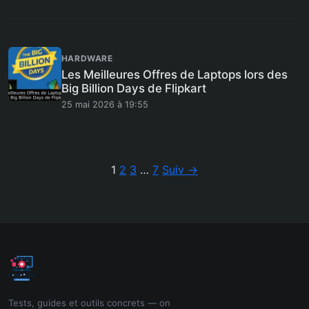
HARDWARE
Les Meilleures Offres de Laptops lors des
Big Billion Days de Flipkart
25 mai 2026 à 19:55
Pagination
1
2
3
…
7
Suiv →
Tests, guides et outils concrets — on