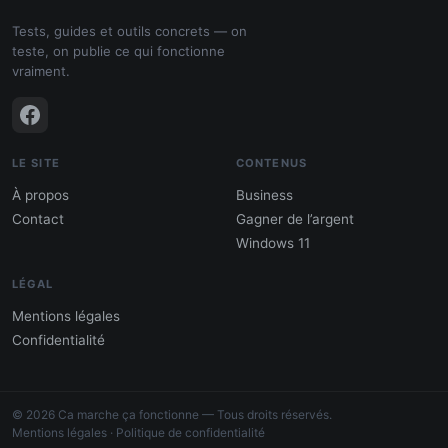
Tests, guides et outils concrets — on
teste, on publie ce qui fonctionne
vraiment.
LE SITE
CONTENUS
À propos
Business
Contact
Gagner de l’argent
Windows 11
LÉGAL
Mentions légales
Confidentialité
PDF : 10 Méthodes pour gagner de
l'argent
© 2026 Ca marche ça fonctionne — Tous droits réservés.
Gagne 300 € – 5 000 € / mois · Guide testé
Mentions légales
·
Politique de confidentialité