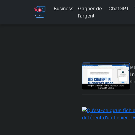
Business
Gagner de
ChatGPT
l’argent
M
I
6 