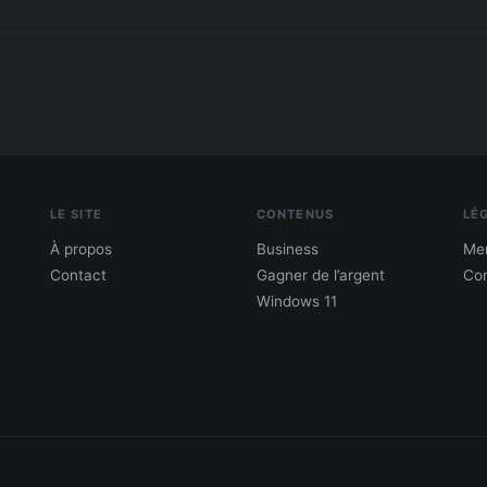
LE SITE
CONTENUS
LÉ
À propos
Business
Men
Contact
Gagner de l’argent
Con
Windows 11
PDF : 10 Méthodes pour gagner de l'argent
Gagne 300 € – 5 000 € / mois · Guide testé