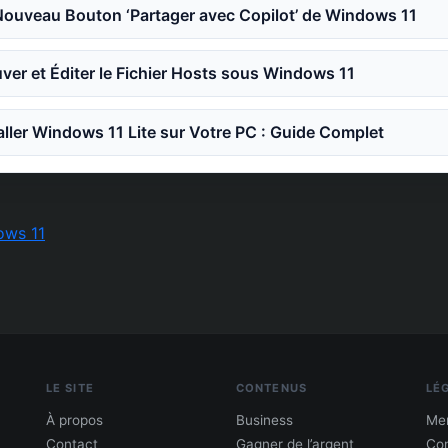
Nouveau Bouton ‘Partager avec Copilot’ de Windows 11
er et Éditer le Fichier Hosts sous Windows 11
ler Windows 11 Lite sur Votre PC : Guide Complet
ows 11
LE SITE
CONTENUS
LÉ
À propos
Business
Men
Contact
Gagner de l’argent
Con