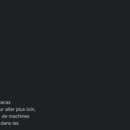
racas
 aller plus loin,
on de machines
 dans les