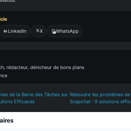
icle
LinkedIn
X
WhatsApp
h, rédacteur, dénicheur de bons plans
ence
ônes de la Barre des Tâches sur
Résoudre les problèmes de n
utions Efficaces
Snapchat : 9 solutions effi
laires