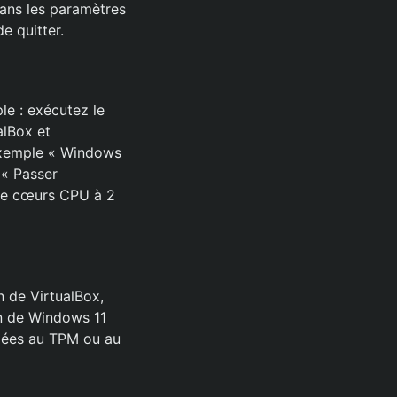
dans les paramètres
e quitter.
ple : exécutez le
alBox et
exemple « Windows
 « Passer
 de cœurs CPU à 2
n de VirtualBox,
on de Windows 11
 liées au TPM ou au