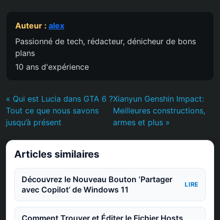
Auteur :
alex
Passionné de tech, rédacteur, dénicheur de bons
plans
10 ans d'expérience
« Qui est Lucia dans GTA 6 ?
Xianyun Genshin Impact:
Tout ce que nous savons
Meilleures constructions,
jusqu’à présent
armes et plus »
Articles similaires
Découvrez le Nouveau Bouton ‘Partager
LIRE
avec Copilot’ de Windows 11
Comment Trouver et Éditer le Fichier Hosts