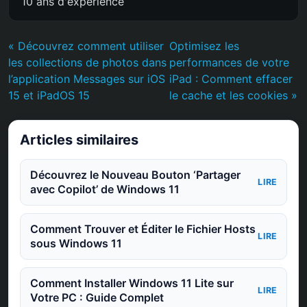
10 ans d'expérience
« Découvrez comment utiliser
Optimisez les
les collections de photos dans
performances de votre
l’application Messages sur iOS
iPad : Comment effacer
15 et iPadOS 15
le cache et les cookies »
Articles similaires
Découvrez le Nouveau Bouton ‘Partager
LIRE
avec Copilot’ de Windows 11
Comment Trouver et Éditer le Fichier Hosts
LIRE
sous Windows 11
Comment Installer Windows 11 Lite sur
LIRE
Votre PC : Guide Complet