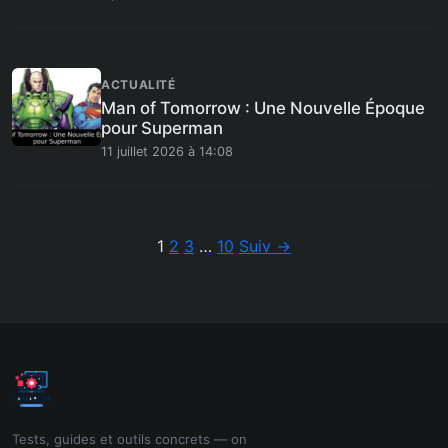
ACTUALITÉ
Man of Tomorrow : Une Nouvelle Époque
pour Superman
11 juillet 2026 à 14:08
Pagination
1
2
3
…
10
Suiv →
Tests, guides et outils concrets — on