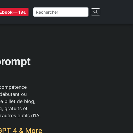
Ebook — 19€
 prompt
e compétence
 débutant ou
 billet de blog,
, gratuits et
autres outils d’IA.
GPT 4 & More