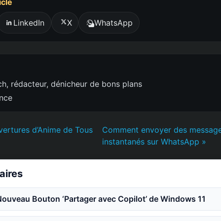
icle
LinkedIn
X
WhatsApp
h, rédacteur, dénicheur de bons plans
ence
vertures d’Anime de Tous
Comment envoyer des message
instantanés sur WhatsApp »
laires
Nouveau Bouton ‘Partager avec Copilot’ de Windows 11