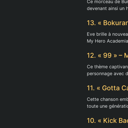
Ce morceau de Burno
devenant ainsi un 
13. « Bokura
Eve brille à nouvea
My Hero Academia
12. « 99 » –
Ce thème captivant
personnage avec d
11. « Gotta 
Cette chanson emb
toute une générati
10. « Kick B