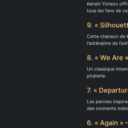
Kenshi Yonezu offre
tous les fans de ce
9. « Silhouet
Cette chanson de K
l’adrénaline de l’un
8. « We Are 
Un classique intem
piraterie.
7. « Departu
Les paroles inspir
des moments mémor
6. « Again »