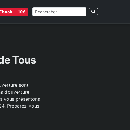
Ebook — 19€
 de Tous
uverture sont
ns d’ouverture
us vous présentons
024. Préparez-vous