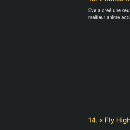
Eve a créé une œuv
meilleur anime act
14. « Fly Hig