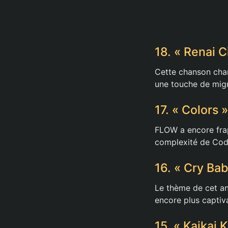
18. « Renai 
Cette chanson char
une touche de mig
17. « Colors
FLOW a encore frap
complexité de Cod
16. « Cry Ba
Le thème de cet an
encore plus captiv
15. « Kaikai 