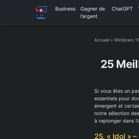
Business
Gagner de
ChatGPT
l’argent
Accueil
»
Windows 1
25 Meil
Si vous êtes un pa
essentiels pour do
émergent et certai
notre sélection de
à replonger dans l’
25. « Idol » 