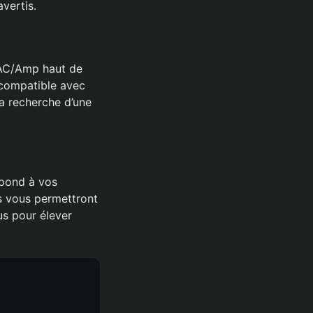
avertis.
DAC/Amp haut de
 compatible avec
la recherche d’une
épond à vos
s vous permettront
us pour élever