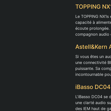
TOPPING NX1
Le TOPPING NX1s e
capacité à aliment
écoute prolongée. 
compagnon audio e
Astell&Kern 
Si vous êtes un aud
une connectivité Bl
puissante. Sa compa
incontournable pour
iBasso DC04 
L’iBasso DC04 se d
une clarté audio s
des IEM haut de ga