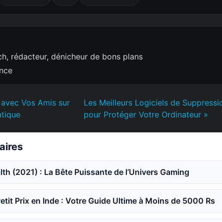
h, rédacteur, dénicheur de bons plans
ence
 avec Vos Amis sur
Les Meilleurs Logiciels de Suppress
atique
pour Protéger Votre Ordinateur »
laires
th (2021) : La Bête Puissante de l’Univers Gaming
etit Prix en Inde : Votre Guide Ultime à Moins de 5000 Rs