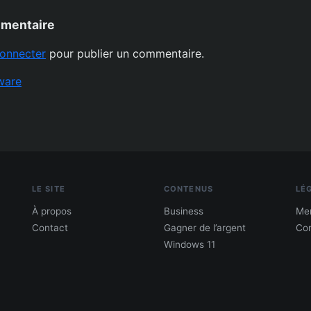
mmentaire
onnecter
pour publier un commentaire.
ware
LE SITE
CONTENUS
LÉ
À propos
Business
Men
Contact
Gagner de l’argent
Con
Windows 11