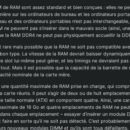
 de RAM sont assez standard et bien conçues : elles ne pe
nière sur les ordinateurs de bureau et les ordinateurs port
au et des ordinateurs portables n’est pas interchangeable, 
 ne peuvent pas s’insérer dans le mauvais socle (ainsi, un
ue la RAM DDR4 ne peut pas physiquement accueillir la DD
est rare mais possible que la RAM ne soit pas compatible av
 bon type. La vitesse de la RAM devrait baisser dynamiqueme
e slot lui-même peut gérer, et les timings ne devraient pas
 tout. Mais il est possible que la capacité de la barrette de
pacité nominale de la carte mère.
 une quantité maximale de RAM prise en charge, qui compr
 carte réunis. Il peut s’agir de deux ou de huit emplacemen
e taille normale (ATX) en comportent quatre. Ainsi, une ca
aximale de 16 Go et quatre emplacements de RAM ne peut
ans chaque emplacement – essayer d’insérer un module 
faire en sorte qu’il ne soit pas détecté. C’est probablement
urs nouveaux modules DIMM et qu’ils sont tous défaillants.