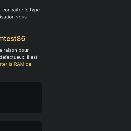
r connaître le type
nisation vous
emtest86
a raison pour
éfectueux. Il est
ter la RAM de