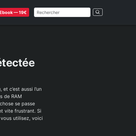
Ebook — 19€
étectée
et c’est aussi l’un
les de RAM
 chose se passe
 vite frustrant. Si
ous utilisez, voici