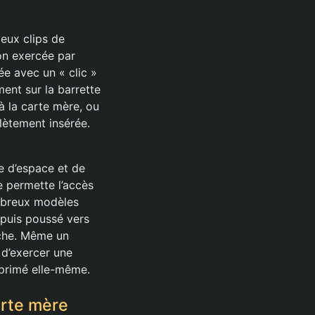
deux clips de
on exercée par
ée avec un « clic »
ment sur la barrette
à la carte mère, ou
lètement insérée.
re d’espace et de
e permette l’accès
mbreux modèles
 puis poussé vers
enche. Même un
 d’exercer une
mprimé elle-même.
arte mère