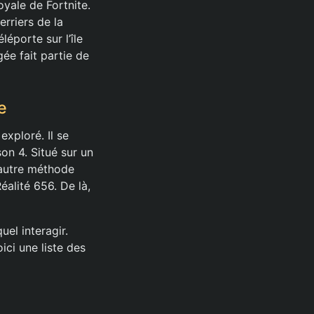
ale de Fortnite.
erriers de la
léporte sur l’île
ée fait partie de
e
xploré. Il se
son 4. Situé sur un
 autre méthode
Réalité 656. De là,
el interagir.
ci une liste des