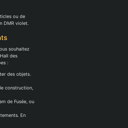
ticles ou de
un DMR violet.
nts
vous souhaitez
 Hall des
es :
ter des objets.
e construction,
Ram de Fusée, ou
otements. En