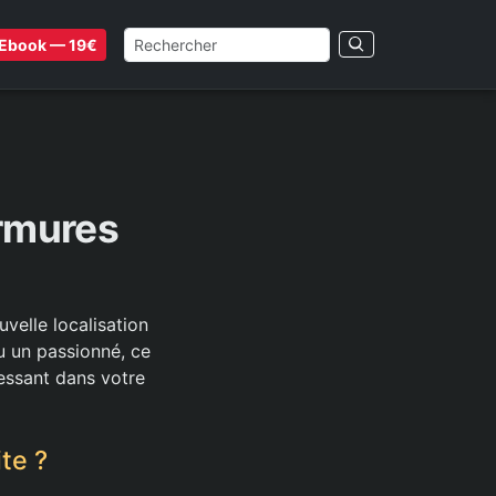
Ebook — 19€
rmures
elle localisation
u un passionné, ce
ressant dans votre
te ?