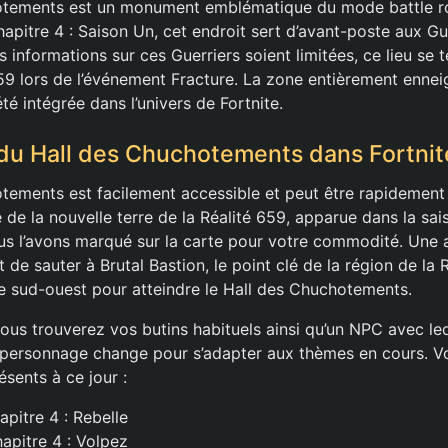
otements est un monument emblématique du mode battle roy
hapitre 4 : Saison Un, cet endroit sert d’avant-poste aux Gu
s informations sur ces Guerriers soient limitées, ce lieu se té
59 lors de l’événement Fracture. La zone entièrement enneig
été intégrée dans l’univers de Fortnite.
 du Hall des Chuchotements dans Fortnit
tements est facilement accessible et peut être rapidement e
é de la nouvelle terre de la Réalité 659, apparue dans la sai
ous l’avons marqué sur la carte pour votre commodité. Une
t de sauter à Brutal Bastion, le point clé de la région de la 
le sud-ouest pour atteindre le Hall des Chuchotements.
ous trouverez vos butins habituels ainsi qu’un NPC avec lequ
personnage change pour s’adapter aux thèmes en cours. Voi
sents à ce jour :
apitre 4 : Rebelle
apitre 4 : Volpez