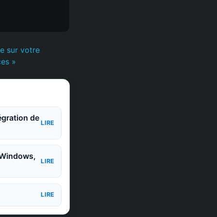
e sur votre
ces »
égration de
LIRE
 Windows,
LIRE
LIRE