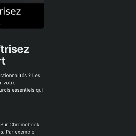
trisez
t
tionnalités ? Les
r votre
rcis essentiels qui
w. Sur Chromebook,
es. Par exemple,