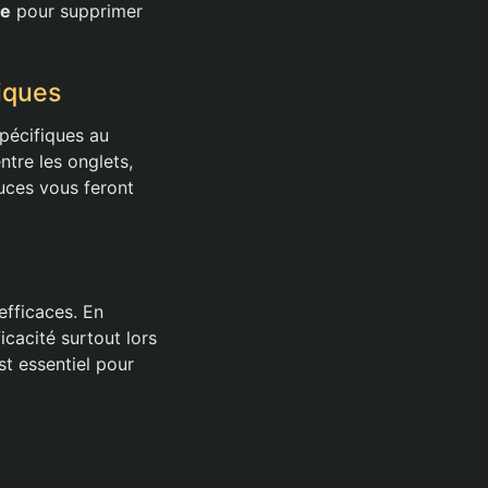
ce
pour supprimer
iques
spécifiques au
tre les onglets,
uces vous feront
efficaces. En
icacité surtout lors
 essentiel pour