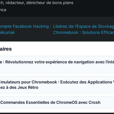
h, rédacteur, dénicheur de bons plans
ence
ompte Facebook Hacking :
Libérez de l’Espace de Stockag
Sécurisé
Chromebook : Solutions Effica
laires
: Révolutionnez votre expérience de navigation avec l’int
 Émulateurs pour Chromebook : Exécutez des Applications
ez à des Jeux Rétro
 Commandes Essentielles de ChromeOS avec Crosh