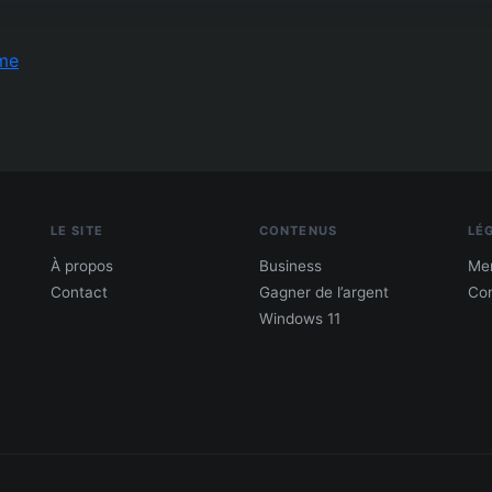
me
LE SITE
CONTENUS
LÉ
À propos
Business
Men
Contact
Gagner de l’argent
Con
Windows 11
PDF : 10 Méthodes pour gagner de l'argent
Gagne 300 € – 5 000 € / mois · Guide testé