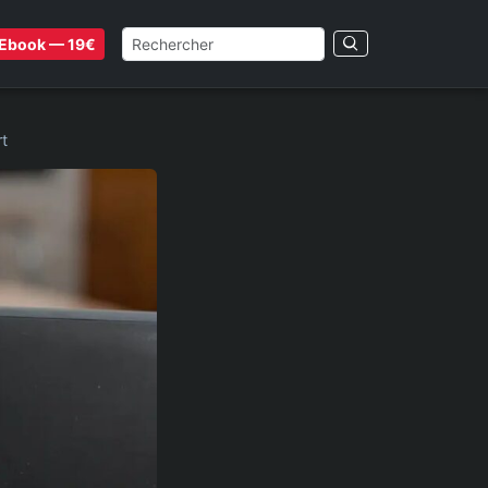
Ebook — 19€
t