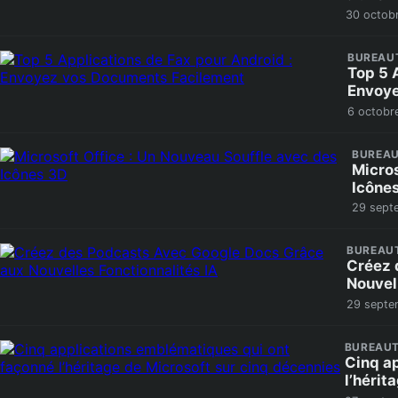
30 octob
BUREAU
Top 5 
Envoye
6 octobr
BUREAU
Micros
Icône
29 sept
BUREAU
Créez 
Nouvel
29 septe
BUREAUT
Cinq a
l’hérit