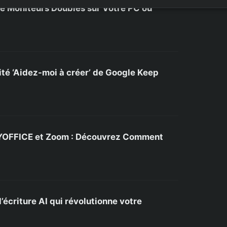
 Moniteurs Doubles sur Votre PC ou
té ‘Aidez-moi à créer’ de Google Keep
LYOFFICE et Zoom : Découvrez Comment
’écriture AI qui révolutionne votre