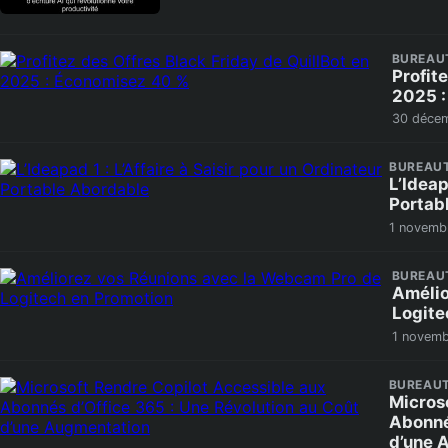
BUREAU
Profit
2025 :
30 décem
BUREAU
L’Ideap
Portab
1 novemb
BUREAU
Amélio
Logite
1 novemb
BUREAUT
Micros
Abonné
d’une 