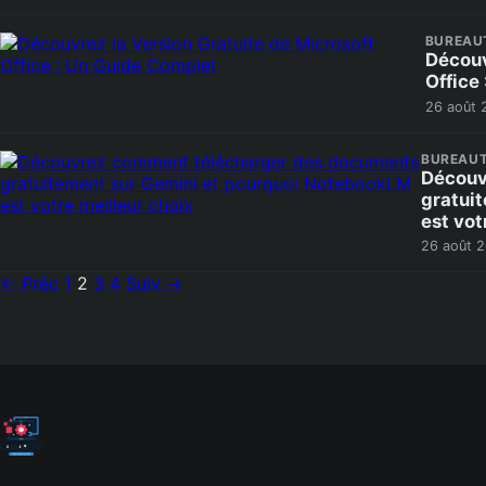
BUREAU
Découv
Office
26 août 
BUREAUT
Découv
gratui
est vot
26 août 
Pagination
← Préc
1
2
3
4
Suiv →