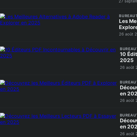
27 septem
BUREAU
Les Me
Explor
26 août 
BUREAU
10 Édi
2025
26 août 
BUREAU
Découv
en 20
26 août 
BUREAU
Découv
en 20
26 août 