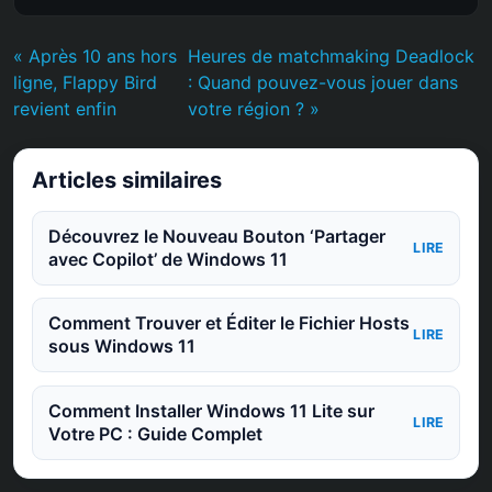
« Après 10 ans hors
Heures de matchmaking Deadlock
ligne, Flappy Bird
: Quand pouvez-vous jouer dans
revient enfin
votre région ? »
Articles similaires
Découvrez le Nouveau Bouton ‘Partager
LIRE
avec Copilot’ de Windows 11
Comment Trouver et Éditer le Fichier Hosts
LIRE
sous Windows 11
Comment Installer Windows 11 Lite sur
LIRE
Votre PC : Guide Complet