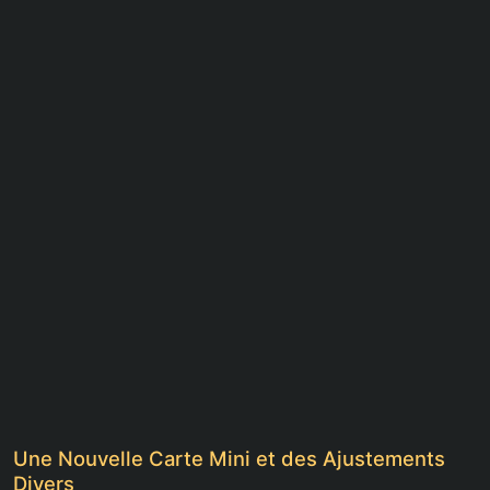
Une Nouvelle Carte Mini et des Ajustements
Divers