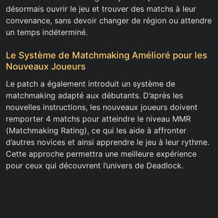
désormais ouvrir le jeu et trouver des matchs à leur
convenance, sans devoir changer de région ou attendre
un temps indéterminé.
Le Système de Matchmaking Amélioré pour les
Nouveaux Joueurs
Le patch a également introduit un système de
matchmaking adapté aux débutants. D’après les
nouvelles instructions, les nouveaux joueurs doivent
remporter 4 matchs pour atteindre le niveau MMR
(Matchmaking Rating), ce qui les aide à affronter
d’autres novices et ainsi apprendre le jeu à leur rythme.
Cette approche permettra une meilleure expérience
pour ceux qui découvrent l’univers de Deadlock.