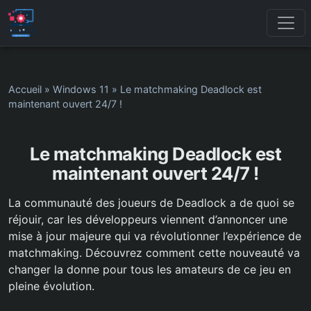
Accueil
»
Windows 11
»
Le matchmaking Deadlock est
maintenant ouvert 24/7 !
Le matchmaking Deadlock est
maintenant ouvert 24/7 !
La communauté des joueurs de Deadlock a de quoi se
réjouir, car les développeurs viennent d’annoncer une
mise à jour majeure qui va révolutionner l’expérience de
matchmaking. Découvrez comment cette nouveauté va
changer la donne pour tous les amateurs de ce jeu en
pleine évolution.