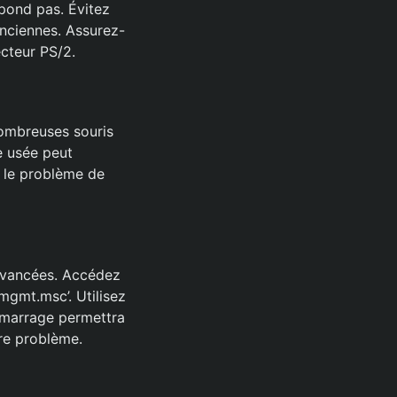
épond pas. Évitez
anciennes. Assurez-
ecteur PS/2.
 nombreuses souris
ie usée peut
t le problème de
 avancées. Accédez
mgmt.msc’. Utilisez
démarrage permettra
tre problème.