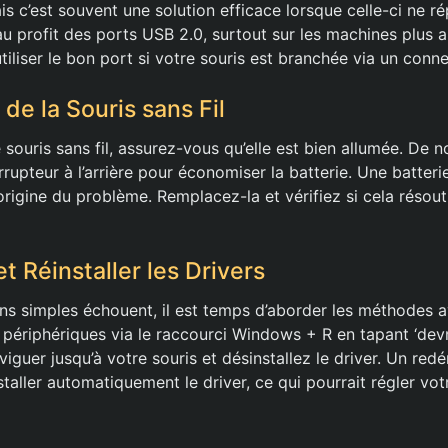
s c’est souvent une solution efficace lorsque celle-ci ne r
au profit des ports USB 2.0, surtout sur les machines plus 
iliser le bon port si votre souris est branchée via un conn
t de la Souris sans Fil
e souris sans fil, assurez-vous qu’elle est bien allumée. De
rrupteur à l’arrière pour économiser la batterie. Une batter
origine du problème. Remplacez-la et vérifiez si cela résou
et Réinstaller les Drivers
ons simples échouent, il est temps d’aborder les méthodes
 périphériques via le raccourci Windows + R en tapant ‘dev
viguer jusqu’à votre souris et désinstallez le driver. Un re
taller automatiquement le driver, ce qui pourrait régler vo