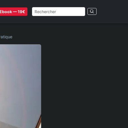
Ebook — 19€
ratique