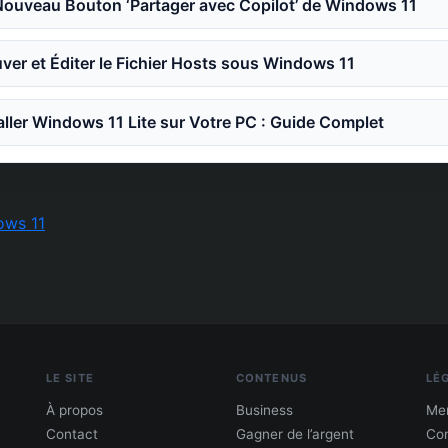
Nouveau Bouton ‘Partager avec Copilot’ de Windows 11
er et Éditer le Fichier Hosts sous Windows 11
ler Windows 11 Lite sur Votre PC : Guide Complet
ows 11
LE SITE
CONTENUS
LÉ
À propos
Business
Men
Contact
Gagner de l’argent
Con