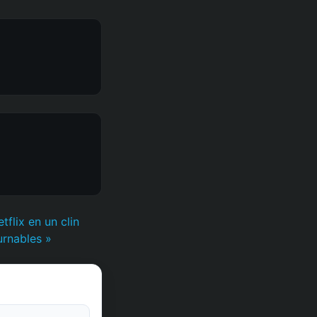
flix en un clin
urnables »