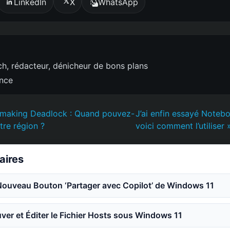
LinkedIn
X
WhatsApp
h, rédacteur, dénicheur de bons plans
ence
making Deadlock : Quand pouvez-
J’ai enfin essayé Note
tre région ?
voici comment l’utiliser 
laires
Nouveau Bouton ‘Partager avec Copilot’ de Windows 11
er et Éditer le Fichier Hosts sous Windows 11