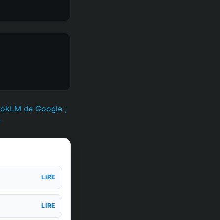
bookLM de Google ;
»
LIRE
LIRE