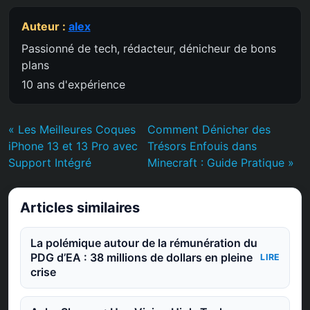
Auteur :
alex
Passionné de tech, rédacteur, dénicheur de bons
plans
10 ans d'expérience
« Les Meilleures Coques
Comment Dénicher des
iPhone 13 et 13 Pro avec
Trésors Enfouis dans
Support Intégré
Minecraft : Guide Pratique »
Articles similaires
La polémique autour de la rémunération du
PDG d’EA : 38 millions de dollars en pleine
LIRE
crise