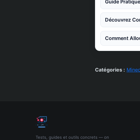
Guide Pratique
Découvrez Co
Comment Allou
Catégories :
Minec
Tests, guides et outils concrets — on