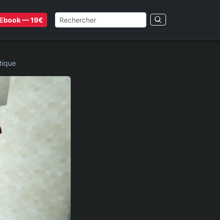
Ebook — 19€
tique