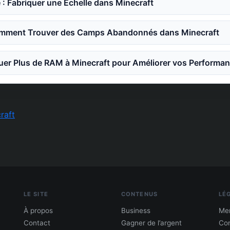
 : Fabriquer une Échelle dans Minecraft
mment Trouver des Camps Abandonnés dans Minecraft
er Plus de RAM à Minecraft pour Améliorer vos Performa
raft
LE SITE
CONTENUS
LÉ
À propos
Business
Men
Contact
Gagner de l’argent
Con