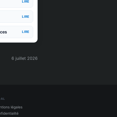
LIRE
LIRE
nces
LIRE
6 juillet 2026
GAL
tions légales
fidentialité