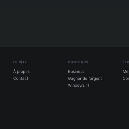
e
LE SITE
CONTENUS
LÉ
À propos
Business
Men
Contact
Gagner de l’argent
Con
Windows 11
PDF : 10 Méthodes pour gagner de l'argent
Gagne 300 € – 5 000 € / mois · Guide testé