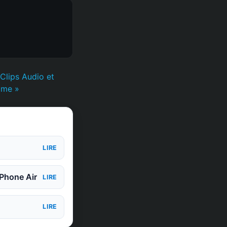
Clips Audio et
time »
LIRE
iPhone Air
LIRE
LIRE