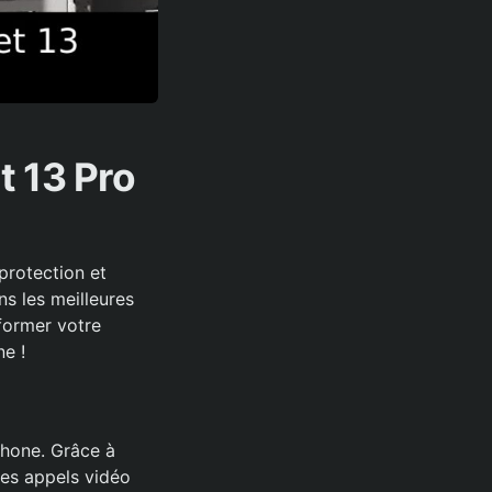
t 13 Pro
protection et
ns les meilleures
former votre
ne !
iPhone. Grâce à
des appels vidéo