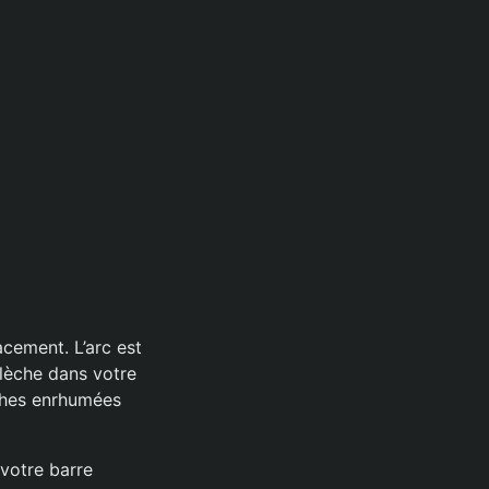
acement. L’arc est
flèche dans votre
èches enrhumées
 votre barre