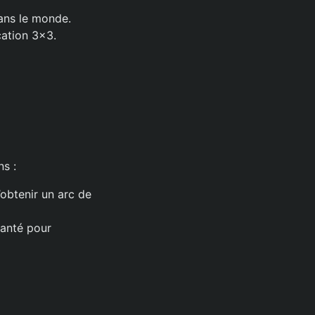
dans le monde.
cation 3×3.
s :
obtenir un arc de
hanté pour