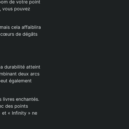
zoom de votre point
), vous pouvez
mais cela affaiblira
,5 cœurs de dégâts
 durabilité atteint
ombinant deux arcs
 peut également
 livres enchantés.
ec des points
t « Infinity » ne