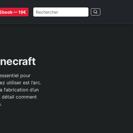
Ebook — 19€
necraft
essentiel pour
 utiliser est l’arc.
a fabrication d’un
n détail comment
.