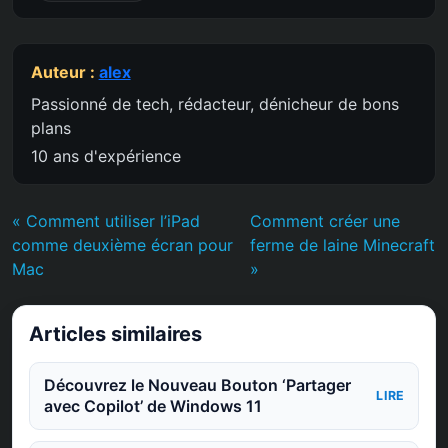
Auteur :
alex
Passionné de tech, rédacteur, dénicheur de bons
plans
10 ans d'expérience
« Comment utiliser l’iPad
Comment créer une
comme deuxième écran pour
ferme de laine Minecraft
Mac
»
Articles similaires
Découvrez le Nouveau Bouton ‘Partager
LIRE
avec Copilot’ de Windows 11