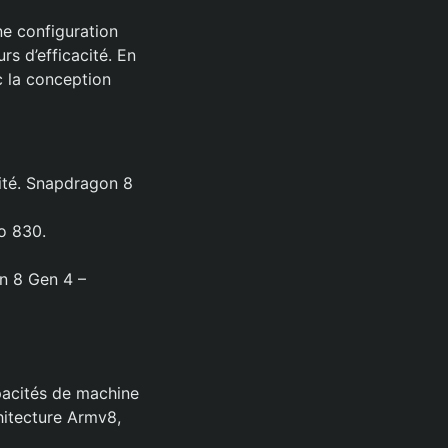
ne configuration
 d’efficacité. En
 la conception
ité. Snapdragon 8
o 830.
n 8 Gen 4 –
pacités de machine
hitecture Armv8,