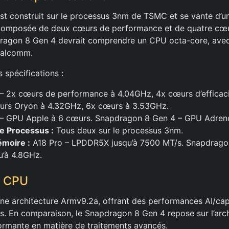
st construit sur le processus 3nm de TSMC et se vante d’u
composée de deux cœurs de performance et de quatre cœurs
dragon 8 Gen 4 devrait comprendre un CPU octa-core, avec
ualcomm.
 spécifications :
– 2x cœurs de performance à 4.04GHz, 4x cœurs d’efficac
urs Oryon à 4.32GHz, 6x cœurs à 3.53GHz.
– GPU Apple à 6 cœurs. Snapdragon 8 Gen 4 – GPU Adren
e Processus :
Tous deux sur le processus 3nm.
moire :
A18 Pro – LPDDR5X jusqu’à 7500 MT/s. Snapdrago
’à 4.8GHz.
e CPU
 une architecture Armv9.2a, offrant des performances AI/ca
es. En comparaison, le Snapdragon 8 Gen 4 repose sur l’arc
ormante en matière de traitements avancés.