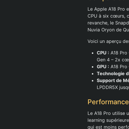
Le Apple A18 Pro e
CPU à six cœurs, 
revanche, le Snap
Nuvia Oryon de Q
Voici un aperçu des
CPU :
A18 Pro 
Gen 4 – 2x cœ
GPU :
A18 Pro 
Technologie d
Support de Mé
LPDDR5X jusqu
Performanc
Le A18 Pro utilise
learning supérieur
qui est moins perf