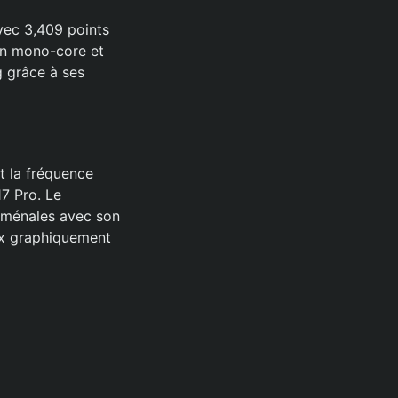
vec 3,409 points
en mono-core et
g grâce à ses
t la fréquence
7 Pro. Le
oménales avec son
eux graphiquement