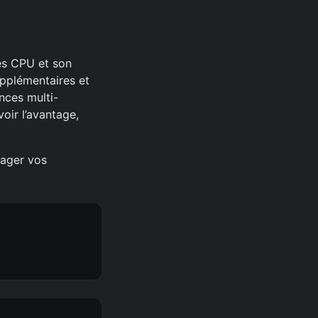
es CPU et son
pplémentaires et
nces multi-
oir l’avantage,
tager vos