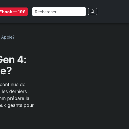
Ebook — 19€
 Apple?
Gen 4:
le?
 continue de
 les derniers
omm prépare la
eux géants pour