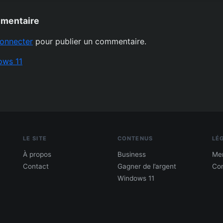
mmentaire
onnecter
pour publier un commentaire.
ows 11
LE SITE
CONTENUS
LÉ
À propos
Business
Men
Contact
Gagner de l’argent
Con
Windows 11