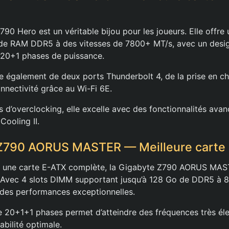
0 Hero est un véritable bijou pour les joueurs. Elle offre 
de RAM DDR5 à des vitesses de 7800+ MT/s, avec un des
 20+1 phases de puissance.
e également de deux ports Thunderbolt 4, de la prise en ch
nnectivité grâce au Wi-Fi 6E.
s d’overclocking, elle excelle avec des fonctionnalités av
Cooling II.
 Z790 AORUS MASTER — Meilleure carte 
z une carte E-ATX complète, la Gigabyte Z790 AORUS MAST
e. Avec 4 slots DIMM supportant jusqu’à 128 Go de DDR5 à 8
 des performances exceptionnelles.
20+1+1 phases permet d’atteindre des fréquences très éle
abilité optimale.