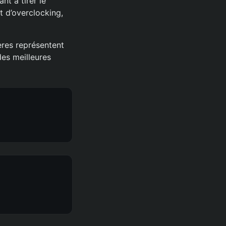
t à tirer le
t d’overclocking,
ères représentent
des meilleures