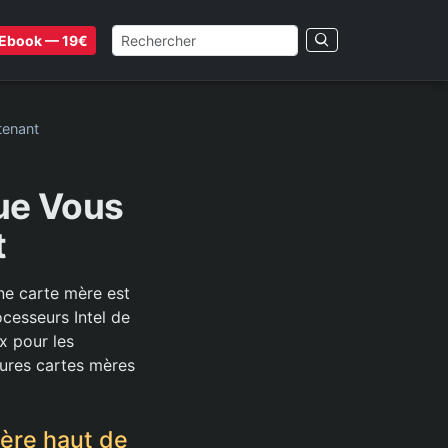
Ebook — 19€
tenant
ue Vous
t
ne carte mère est
ocesseurs Intel de
x pour les
eures cartes mères
ère haut de