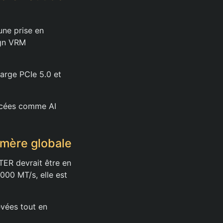
une prise en
ign VRM
arge PCIe 5.0 et
ancées comme AI
mère globale
ER devrait être en
000 MT/s, elle est
vées tout en