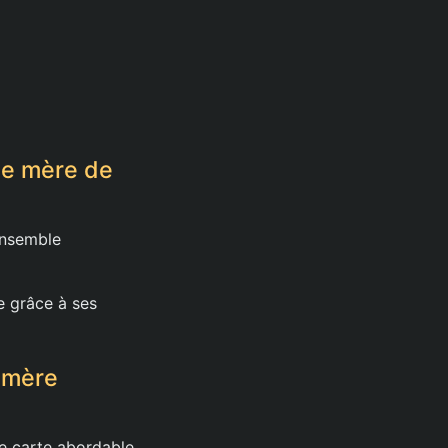
e mère de
ensemble
 grâce à ses
 mère
e carte abordable