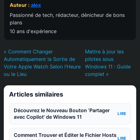
Auteur :
alex
Passionné de tech, rédacteur, dénicheur de bons
plans
10 ans d'expérience
« Comment Changer
Mettre à jour les
Automatiquement la Sortie de
pilotes sous
Votre Apple Watch Selon l’Heure
Windows 11 : Guide
ou le Lieu
complet »
Articles similaires
Découvrez le Nouveau Bouton ‘Partager
LIRE
avec Copilot’ de Windows 11
Comment Trouver et Éditer le Fichier Hosts
LIRE