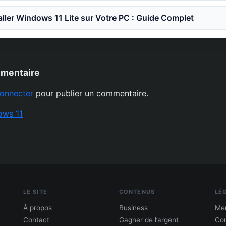
ler Windows 11 Lite sur Votre PC : Guide Complet
mmentaire
onnecter
pour publier un commentaire.
ows 11
LE SITE
CONTENUS
LÉ
À propos
Business
Men
Contact
Gagner de l’argent
Con