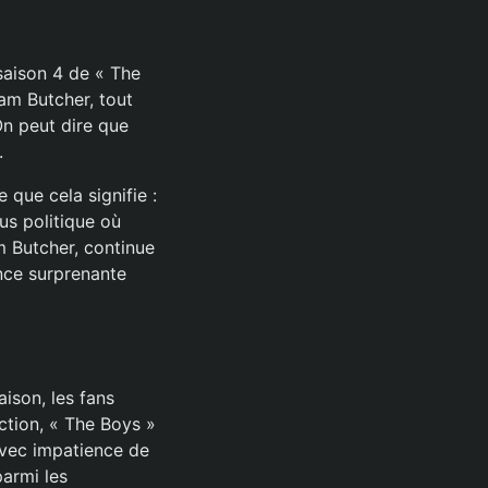
saison 4 de « The
iam Butcher, tout
n peut dire que
.
que cela signifie :
us politique où
m Butcher, continue
ance surprenante
aison, les fans
ction, « The Boys »
avec impatience de
parmi les