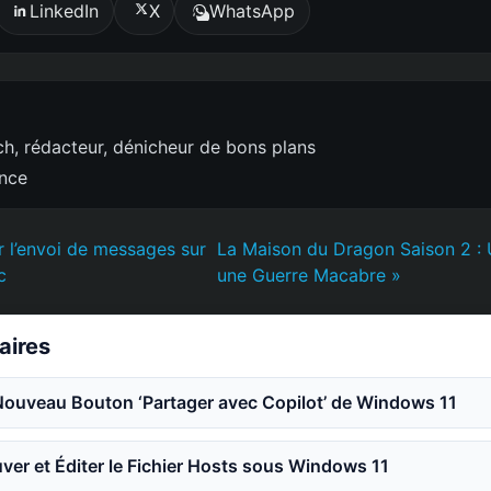
LinkedIn
X
WhatsApp
h, rédacteur, dénicheur de bons plans
ence
 l’envoi de messages sur
La Maison du Dragon Saison 2 : 
c
une Guerre Macabre »
laires
Nouveau Bouton ‘Partager avec Copilot’ de Windows 11
er et Éditer le Fichier Hosts sous Windows 11