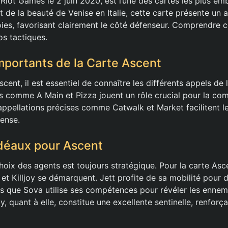
 Riot Games le 2 juin 2020, est l’une des cartes les plus e
nt de la beauté de Venise en Italie, cette carte présente u
oies, favorisant clairement le côté défenseur. Comprendre c
s tactiques.
mportants de la Carte Ascent
scent, il est essentiel de connaître les différents appels de 
 comme A Main et Pizza jouent un rôle crucial pour la co
appellations précises comme Catwalk et Market facilitent le
fense.
déaux pour Ascent
hoix des agents est toujours stratégique. Pour la carte Asc
et Killjoy se démarquent. Jett profite de sa mobilité pour 
dis que Sova utilise ses compétences pour révéler les ennem
oy, quant à elle, constitue une excellente sentinelle, renforç