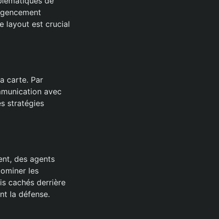
mblématiques de
n agencement
e layout est crucial
la carte. Par
mmunication avec
s stratégies
ent, des agents
dominer les
is cachés derrière
ant la défense.