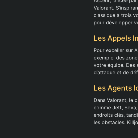
Ascent, lancée par
Valorant. S’inspira
classique à trois v
pour développer vo
Les Appels I
Pour exceller sur A
exemple, des zones
votre équipe. Des 
d’attaque et de dé
Les Agents I
Dans Valorant, le c
comme Jett, Sova, 
endroits clés, tan
les obstacles. Killj