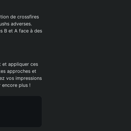
tion de crossfires
rushs adverses.
s B et A face à des
 et appliquer ces
tes approches et
gez vos impressions
 encore plus !