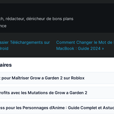
h, rédacteur, dénicheur de bons plans
ence
ssier Téléchargements sur
Comment Changer le Mot de 
droid
MacBook : Guide 2024 »
laires
 pour Maîtriser Grow a Garden 2 sur Roblox
ofits avec les Mutations de Grow a Garden 2
ss pour les Personnages d’Anime : Guide Complet et Astu