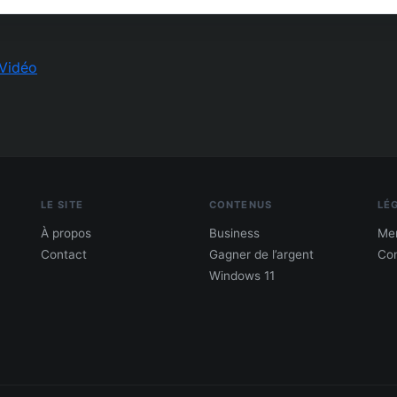
Vidéo
LE SITE
CONTENUS
LÉ
À propos
Business
Men
Contact
Gagner de l’argent
Con
Windows 11
PDF : 10 Méthodes pour gagner de l'argent
Gagne 300 € – 5 000 € / mois · Guide testé