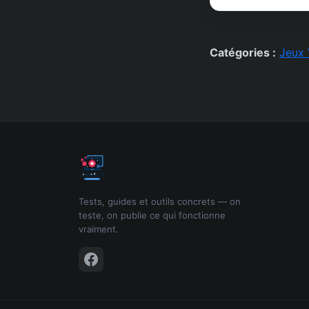
Catégories :
Jeux 
Tests, guides et outils concrets — on
teste, on publie ce qui fonctionne
vraiment.