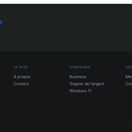
e
LE SITE
CONTENUS
LÉ
À propos
Business
Men
Contact
Gagner de l’argent
Con
Windows 11
PDF : 10 Méthodes pour gagner de l'argent
Gagne 300 € – 5 000 € / mois · Guide testé