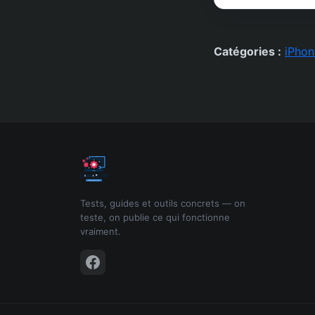
Catégories :
iPhon
Tests, guides et outils concrets — on
teste, on publie ce qui fonctionne
vraiment.