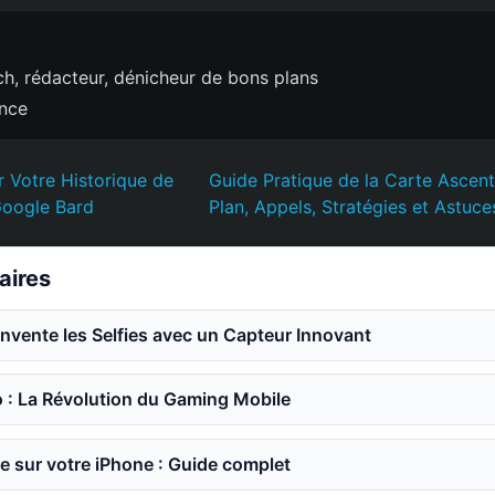
h, rédacteur, dénicheur de bons plans
ence
 Votre Historique de
Guide Pratique de la Carte Ascent 
Google Bard
Plan, Appels, Stratégies et Astuce
laires
invente les Selfies avec un Capteur Innovant
o : La Révolution du Gaming Mobile
e sur votre iPhone : Guide complet