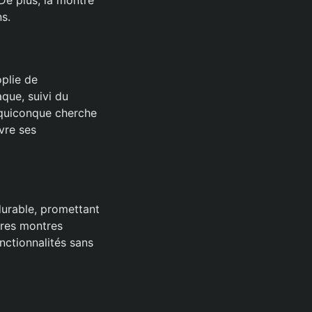
ns.
oplie de
aque, suivi du
 quiconque cherche
vre ses
urable, promettant
tres montres
onctionnalités sans