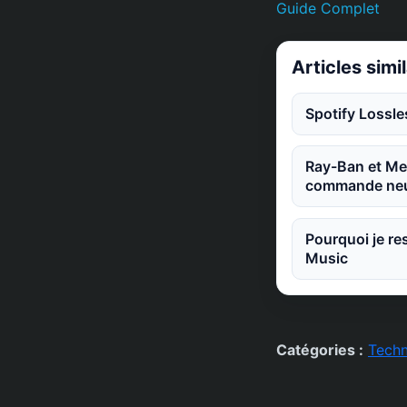
Guide Complet
Articles simi
Spotify Lossle
Ray-Ban et Met
commande neu
Pourquoi je re
Music
Catégories :
Techn