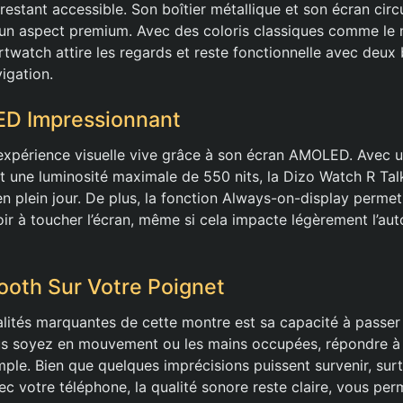
estant accessible. Son boîtier métallique et son écran ci
 un aspect premium. Avec des coloris classiques comme le no
rtwatch attire les regards et reste fonctionnelle avec deux
vigation.
D Impressionnant
xpérience visuelle vive grâce à son écran AMOLED. Avec u
t une luminosité maximale de 550 nits, la Dizo Watch R Tal
 en plein jour. De plus, la fonction Always-on-display perme
oir à toucher l’écran, même si cela impacte légèrement l’au
ooth Sur Votre Poignet
lités marquantes de cette montre est sa capacité à passer
us soyez en mouvement ou les mains occupées, répondre à 
mple. Bien que quelques imprécisions puissent survenir, surt
c votre téléphone, la qualité sonore reste claire, vous per