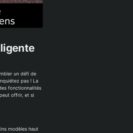
lligente
mbler un défi de
inquiétez pas ! La
es fonctionnalités
t offrir, et si
ains modèles haut