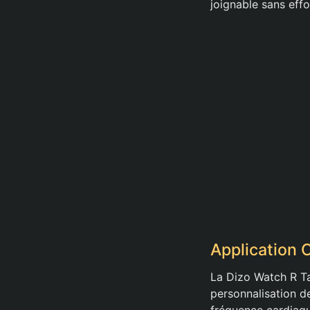
joignable sans effo
Application
La Dizo Watch R Ta
personnalisation d
fréquence cardiaqu