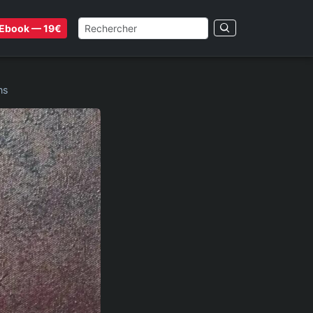
Ebook — 19€
ns