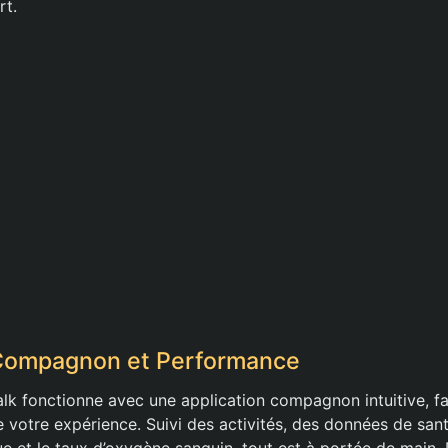
rt.
 Compagnon et Performance
lk fonctionne avec une application compagnon intuitive, fac
e votre expérience. Suivi des activités, des données de sa
e et le taux d’oxygène sanguin, tout est à portée de main. 