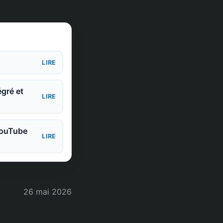
LIRE
égré et
LIRE
 YouTube
LIRE
26 mai 2026