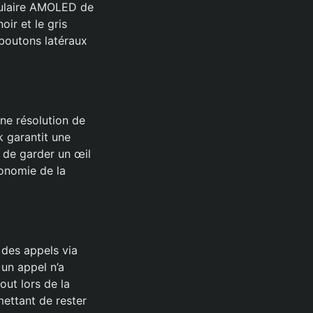
rculaire AMOLED de
ir et le gris
 boutons latéraux
ne résolution de
k garantit une
t de garder un œil
tonomie de la
 des appels via
un appel n’a
out lors de la
mettant de rester