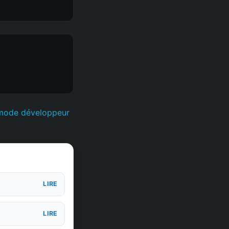
 mode développeur
LIRE
LIRE