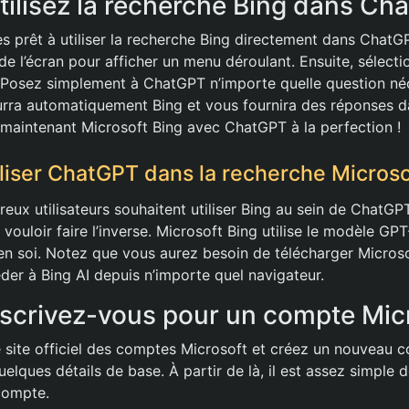
Utilisez la recherche Bing dans Ch
s prêt à utiliser la recherche Bing directement dans ChatGP
de l’écran pour afficher un menu déroulant. Ensuite, sélect
. Posez simplement à ChatGPT n’importe quelle question né
courra automatiquement Bing et vous fournira des réponses 
z maintenant Microsoft Bing avec ChatGPT à la perfection !
iser ChatGPT dans la recherche Microso
ux utilisateurs souhaitent utiliser Bing au sein de ChatGPT,
ouloir faire l’inverse. Microsoft Bing utilise le modèle GP
 en soi. Notez que vous aurez besoin de télécharger Micros
der à Bing AI depuis n’importe quel navigateur.
Inscrivez-vous pour un compte Mic
 site officiel des comptes Microsoft et créez un nouveau c
uelques détails de base. À partir de là, il est assez simple de
compte.