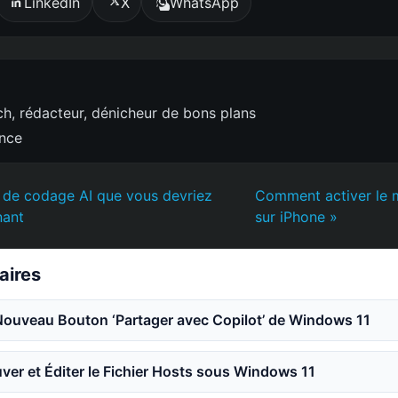
LinkedIn
X
WhatsApp
h, rédacteur, dénicheur de bons plans
ence
ls de codage AI que vous devriez
Comment activer le
nant
sur iPhone »
laires
Nouveau Bouton ‘Partager avec Copilot’ de Windows 11
er et Éditer le Fichier Hosts sous Windows 11