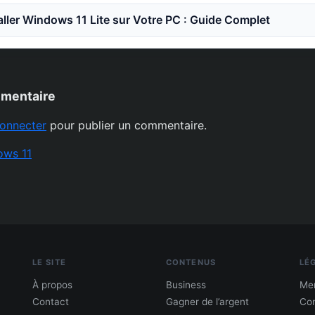
ler Windows 11 Lite sur Votre PC : Guide Complet
mmentaire
onnecter
pour publier un commentaire.
ows 11
LE SITE
CONTENUS
LÉ
À propos
Business
Men
Contact
Gagner de l’argent
Con