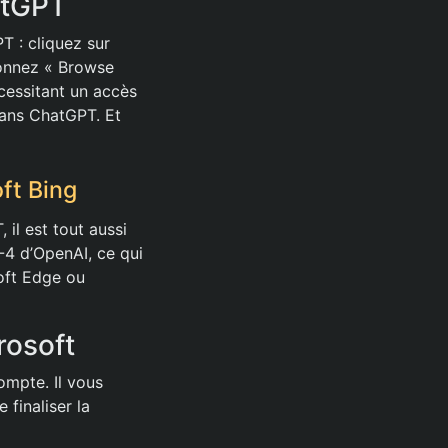
atGPT
T : cliquez sur
ionnez « Browse
cessitant un accès
dans ChatGPT. Et
ft Bing
 il est tout aussi
T-4 d’OpenAI, ce qui
oft Edge ou
rosoft
ompte. Il vous
 finaliser la