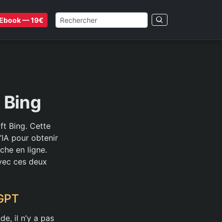
Ebook — 19€
 Bing
ft Bing. Cette
’IA pour obtenir
che en ligne.
avec ces deux
tGPT
e, il n’y a pas