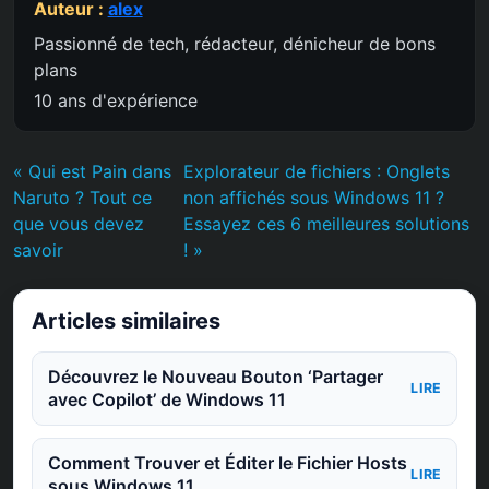
Auteur :
alex
Passionné de tech, rédacteur, dénicheur de bons
plans
10 ans d'expérience
« Qui est Pain dans
Explorateur de fichiers : Onglets
Naruto ? Tout ce
non affichés sous Windows 11 ?
que vous devez
Essayez ces 6 meilleures solutions
savoir
! »
Articles similaires
Découvrez le Nouveau Bouton ‘Partager
LIRE
avec Copilot’ de Windows 11
Comment Trouver et Éditer le Fichier Hosts
LIRE
sous Windows 11