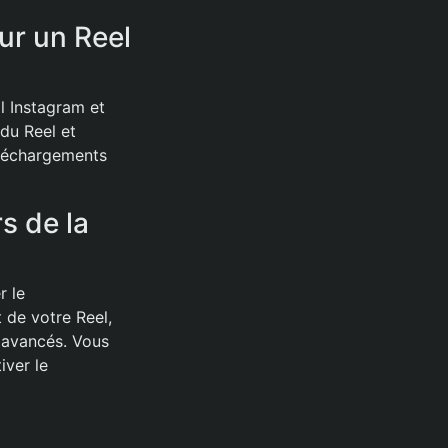
ur un Reel
l Instagram et
 du Reel et
éléchargements
s de la
r le
 de votre Reel,
s avancés. Vous
iver le