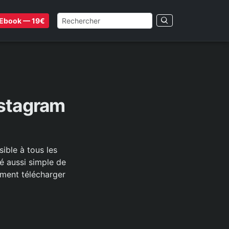
Ebook — 19€
nstagram
ible à tous les
té aussi simple de
mment télécharger