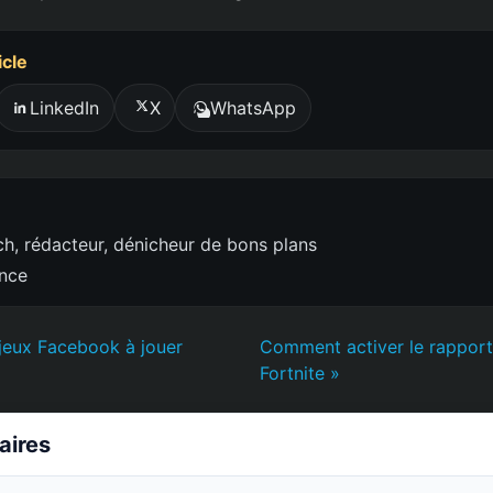
icle
LinkedIn
X
WhatsApp
h, rédacteur, dénicheur de bons plans
ence
 jeux Facebook à jouer
Comment activer le rapport
Fortnite »
laires