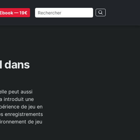
Ebook — 19€
l dans
lle peut aussi
 introduit une
xpérience de jeu en
es enregistrements
vironnement de jeu