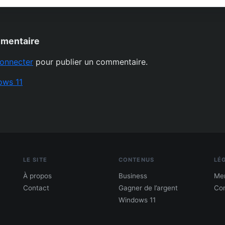
mmentaire
onnecter
pour publier un commentaire.
ows 11
LE SITE
CONTENUS
LÉ
À propos
Business
Men
Contact
Gagner de l’argent
Con
Windows 11