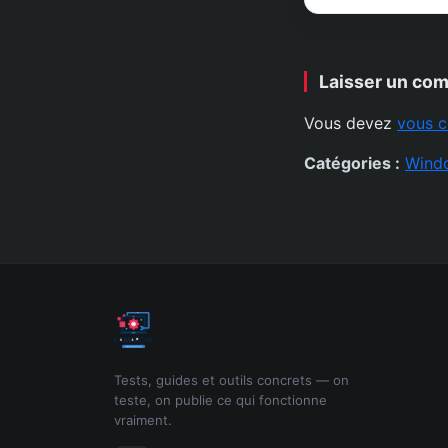
Laisser un co
Vous devez
vous c
Catégories :
Wind
Tests, guides et outils concrets — on
teste, on publie ce qui fonctionne
vraiment.