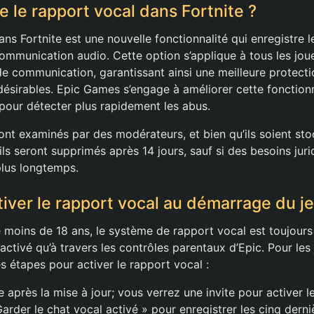
e le rapport vocal dans Fortnite ?
ns Fortnite est une nouvelle fonctionnalité qui enregistre l
ommunication audio. Cette option s’applique à tous les jou
de communication, garantissant ainsi une meilleure protecti
sirables. Epic Games s’engage à améliorer cette fonctionn
 pour détecter plus rapidement les abus.
ront examinés par des modérateurs, et bien qu’ils soient st
 ils seront supprimés après 14 jours, sauf si des besoins jur
plus longtemps.
ver le rapport vocal au démarrage du j
e moins de 18 ans, le système de rapport vocal est toujours
activé qu’à travers les contrôles parentaux d’Epic. Pour les
les étapes pour activer le rapport vocal :
 après la mise à jour; vous verrez une invite pour activer l
Garder le chat vocal activé » pour enregistrer les cinq dern