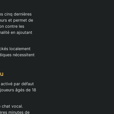
es cinq dernières
eurs et permet de
on contre les
alité en ajoutant
ockés localement
idiques nécessitent
eu
 activé par défaut
 joueurs âgés de 18
e chat vocal.
ières minutes de