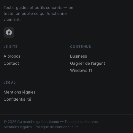
Tests, guides et outils concrets — on
teste, on publie ce qui fonctionne
vraiment.
LE SITE
CONTENUS
À propos
Business
Contact
Gagner de l’argent
Windows 11
LÉGAL
Mentions légales
Confidentialité
PDF : 10 Méthodes pour gagner de
l'argent
© 2026 Ca marche ça fonctionne — Tous droits réservés.
Gagne 300 € – 5 000 € / mois · Guide testé
Mentions légales
·
Politique de confidentialité