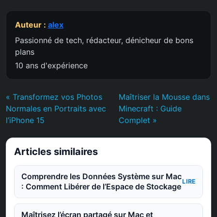
Auteur :
alex
Passionné de tech, rédacteur, dénicheur de bons
plans
10 ans d'expérience
« Transformez vos Photos
Maîtriser la Mousse dans
Normales en Portraits avec
Minecraft : Guide
l’iPhone 15
Complet »
Articles similaires
Comprendre les Données Système sur Mac
LIRE
: Comment Libérer de l’Espace de Stockage
Maîtrisez l’écran partagé sur Mac et