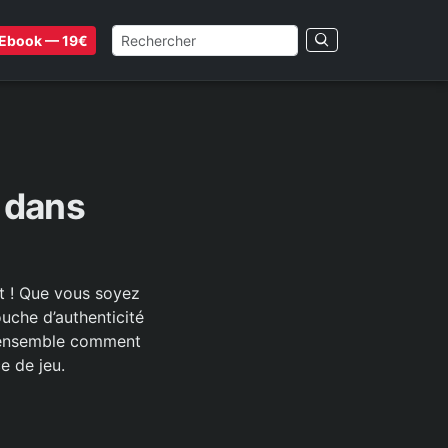
Ebook — 19€
 dans
ft ! Que vous soyez
uche d’authenticité
ns ensemble comment
e de jeu.