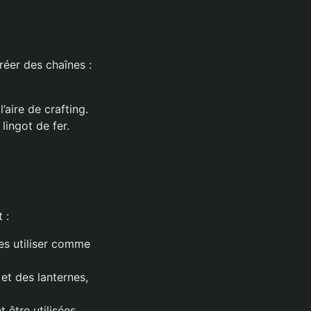
réer des chaînes :
’aire de crafting.
lingot de fer.
 :
es utiliser comme
et des lanternes,
 être utilisées