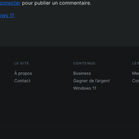
onnecter
pour publier un commentaire.
ows 11
LE SITE
CONTENUS
LÉ
À propos
Business
Men
Contact
Gagner de l’argent
Con
Windows 11
PDF : 10 Méthodes pour gagner de l'argent
Gagne 300 € – 5 000 € / mois · Guide testé