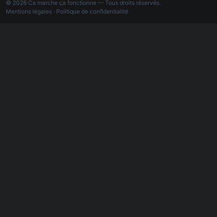
© 2026 Ca marche ça fonctionne — Tous droits réservés.
Mentions légales
·
Politique de confidentialité