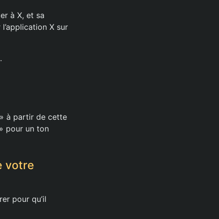
r à X, et sa
l’application X sur
.
 à partir de cette
» pour un ton
 votre
er pour qu’il