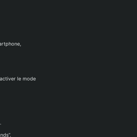
artphone,
 activer le mode
.
nds”.