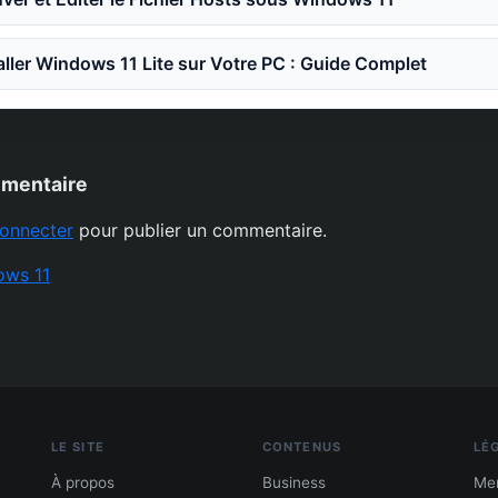
ler Windows 11 Lite sur Votre PC : Guide Complet
mmentaire
onnecter
pour publier un commentaire.
ows 11
LE SITE
CONTENUS
LÉ
À propos
Business
Men