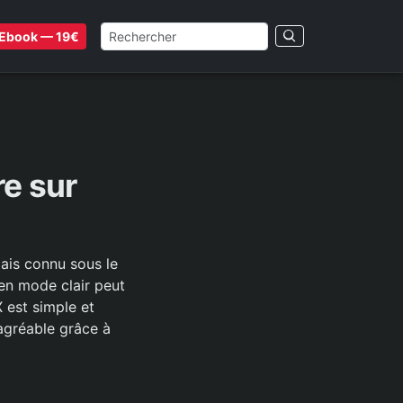
Ebook — 19€
e sur
mais connu sous le
n en mode clair peut
 est simple et
agréable grâce à