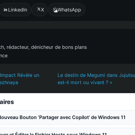
LinkedIn
X
WhatsApp
h, rédacteur, dénicheur de bons plans
ence
 Impact Révèle un
Le destin de Megumi dans Jujutsu
nezhnaya
est-il mort ou vivant ? »
laires
Nouveau Bouton ‘Partager avec Copilot’ de Windows 11
er et Éditer le Fichier Hosts sous Windows 11