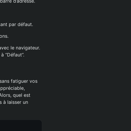
barre d’adresse.
ant par défaut.
ons.
vec le navigateur.
 à “Défaut”.
ans fatiguer vos
appréciable,
Alors, quel est
 à laisser un