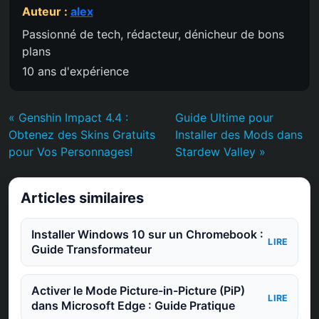
Auteur :
alex
Passionné de tech, rédacteur, dénicheur de bons
plans
10 ans d'expérience
« Genshin Impact 4.4 :
Guide Ultime pour
Obtenez des Skins Gratuits
Installer des Mods dans
pour Vos Personnages!
Stardew Valley »
Articles similaires
Installer Windows 10 sur un Chromebook :
LIRE
Guide Transformateur
Activer le Mode Picture-in-Picture (PiP)
LIRE
dans Microsoft Edge : Guide Pratique