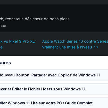
h, rédacteur, dénicheur de bons plans
ence
x vs Pixel 9 Pro XL:
Apple Watch Series 10 contre Series
ps
vraiment une mise à niveau ? »
laires
Nouveau Bouton ‘Partager avec Copilot’ de Windows 11
er et Éditer le Fichier Hosts sous Windows 11
ler Windows 11 Lite sur Votre PC : Guide Complet