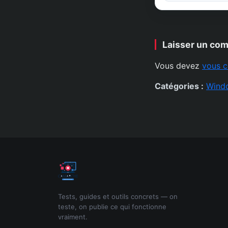
Laisser un co
Vous devez
vous c
Catégories :
Wind
Tests, guides et outils concrets — on
teste, on publie ce qui fonctionne
vraiment.