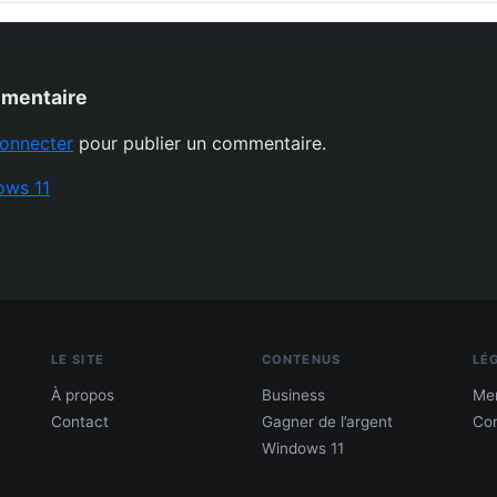
mmentaire
onnecter
pour publier un commentaire.
ows 11
LE SITE
CONTENUS
LÉ
À propos
Business
Men
Contact
Gagner de l’argent
Con
Windows 11