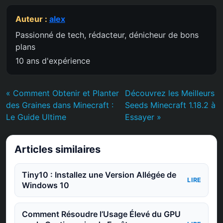
Auteur :
alex
Passionné de tech, rédacteur, dénicheur de bons
plans
10 ans d'expérience
« Comment Obtenir et Planter
Découvrez les Meilleurs
des Graines dans Minecraft :
Seeds Minecraft 1.18.2 à
Le Guide Ultime
Essayer »
Articles similaires
Tiny10 : Installez une Version Allégée de
LIRE
Windows 10
Comment Résoudre l’Usage Élevé du GPU