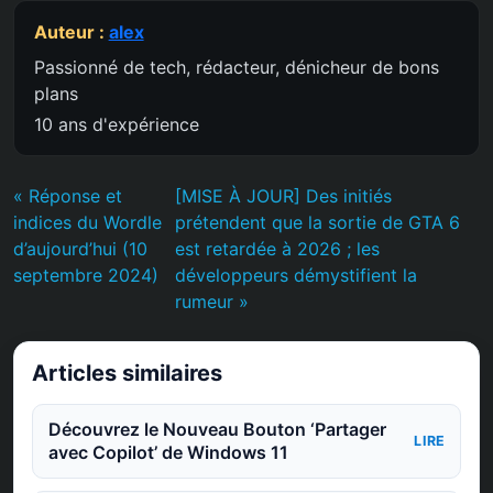
Auteur :
alex
Passionné de tech, rédacteur, dénicheur de bons
plans
10 ans d'expérience
« Réponse et
[MISE À JOUR] Des initiés
indices du Wordle
prétendent que la sortie de GTA 6
d’aujourd’hui (10
est retardée à 2026 ; les
septembre 2024)
développeurs démystifient la
rumeur »
Articles similaires
Découvrez le Nouveau Bouton ‘Partager
LIRE
avec Copilot’ de Windows 11