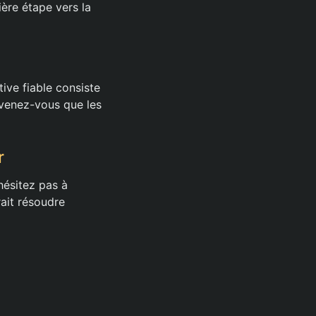
ère étape vers la
tive fiable consiste
uvenez-vous que les
r
’hésitez pas à
rait résoudre