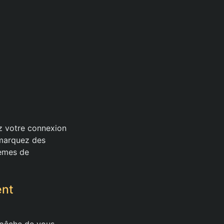
ez votre connexion
remarquez des
lèmes de
ent
mpêche de vous