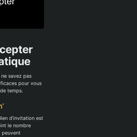
ccepter
ratique
s ne savez pas
fficaces pour vous
 de temps.
n’
ien d’invitation est
eint le nombre
n peuvent