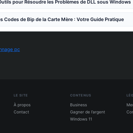
 Outils pour Résoudre les Problèmes de DLL sous Windows
 Codes de Bip de la Carte Mère : Votre Guide Pratique
nnage pc
LE SITE
CONTENUS
LÉ
À propos
Business
Men
Contact
Gagner de l’argent
Con
Windows 11