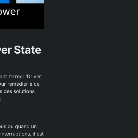
er State
t l’erreur ‘Driver
pour remédier à ce
s des solutions
t.
pus ou quand un
nterruptions, il est