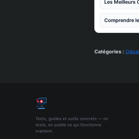
Les Meilleurs
Comprendre les
Catégories :
Dépa
Tests, guides et outils concrets — on
teste, on publie ce qui fonctionne
vraiment.