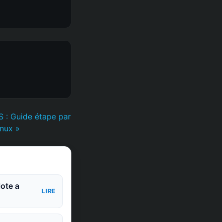
S : Guide étape par
nux »
lote a
LIRE