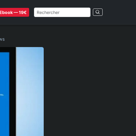
Ebook — 19€
ows