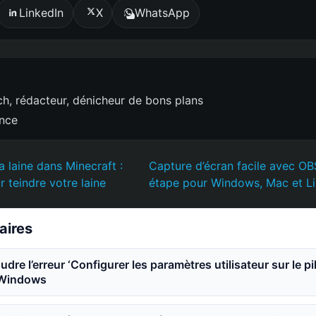
LinkedIn
X
WhatsApp
h, rédacteur, dénicheur de bons plans
ence
a laine dans Minecraft :
Capture d’écran facile avec OB
 teindre votre laine
étape pour Windows, Mac et Li
laires
e l’erreur ‘Configurer les paramètres utilisateur sur le pi
 Windows