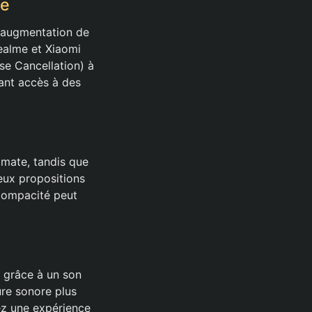
de
e augmentation de
ealme et Xiaomi
ise Cancellation) à
ant accès à des
 mate, tandis que
eux propositions
 compacité peut
u grâce à un son
ure sonore plus
iez une expérience