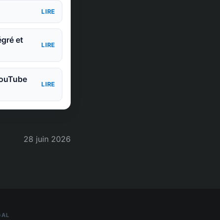
LIRE
égré et
LIRE
 YouTube
LIRE
28 juin 2026
GAL