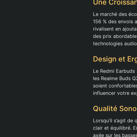
Une Croissa
Le marché des écou
156 % des envois 
rivalisent en ajout
des prix abordabl
technologies audio
Design et Er
Le Redmi Earbuds 3
les Realme Buds Q2
soient confortable
influencer votre e
Qualité Sono
Lorsqu’il s’agit de
clair et équilibré
axée sur les basses