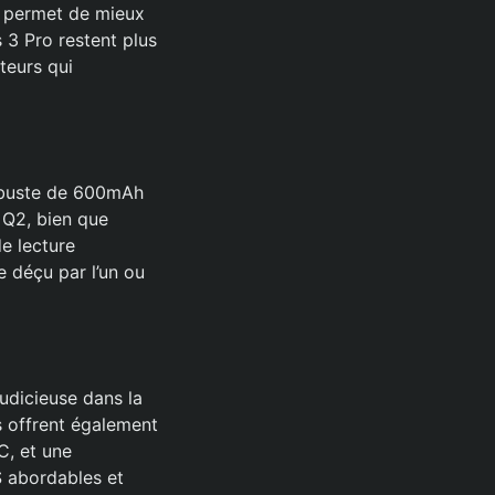
us permet de mieux
 3 Pro restent plus
ateurs qui
robuste de 600mAh
s Q2, bien que
e lecture
e déçu par l’un ou
udicieuse dans la
s offrent également
C, et une
S abordables et