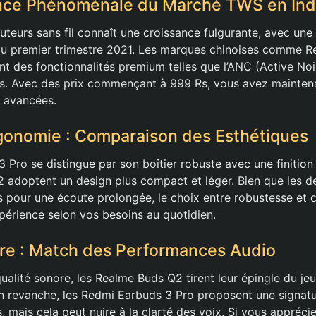
nce Phénoménale du Marché TWS en In
teurs sans fil connaît une croissance fulgurante, avec un
au premier trimestre 2021. Les marques chinoises comme R
ant des fonctionnalités premium telles que l’ANC (Active No
es. Avec des prix commençant à 999 Rs, vous avez mainten
 avancées.
gonomie : Comparaison des Esthétiques
 Pro se distingue par son boîtier robuste avec une finition
 adoptent un design plus compact et léger. Bien que les d
s pour une écoute prolongée, le choix entre robustesse et
xpérience selon vos besoins au quotidien.
re : Match des Performances Audio
 qualité sonore, les Realme Buds Q2 tirent leur épingle du je
. En revanche, les Redmi Earbuds 3 Pro proposent une signat
, mais cela peut nuire à la clarté des voix. Si vous appréc