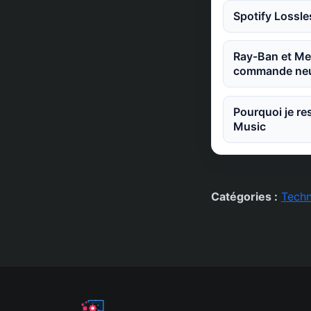
Spotify Lossle
Ray-Ban et Met
commande neu
Pourquoi je re
Music
Catégories :
Techn