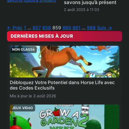
savons jusqu’à présent
2 août 2025 à 11:03
← Préc
1
…
857
858
859
860
861
…
988
Suiv →
DERNIÈRES MISES À JOUR
NON CLASSé
Débloquez Votre Potentiel dans Horse Life avec
des Codes Exclusifs
Mis à jour le 3 août 2026
JEUX VIDéO