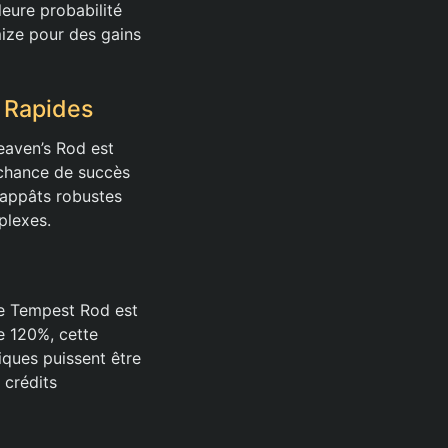
eure probabilité
ize pour des gains
 Rapides
eaven’s Rod est
e chance de succès
 appâts robustes
plexes.
 le Tempest Rod est
de 120%, cette
iques puissent être
 crédits