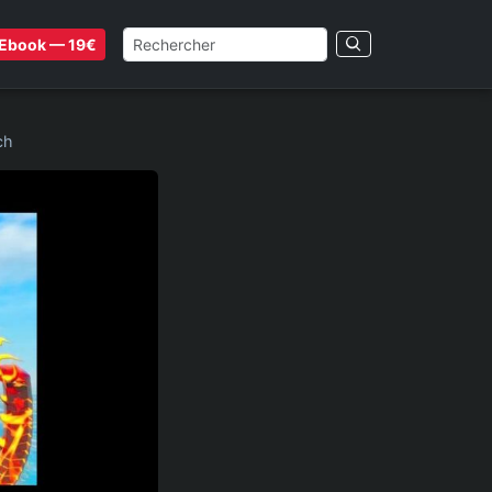
Ebook — 19€
ch