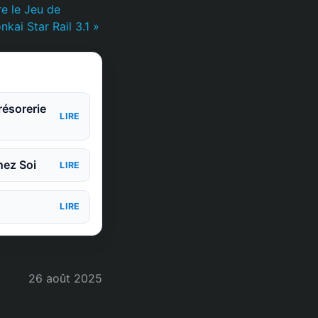
e le Jeu de
kai Star Rail 3.1 »
ésorerie
LIRE
hez Soi
LIRE
LIRE
26 août 2025