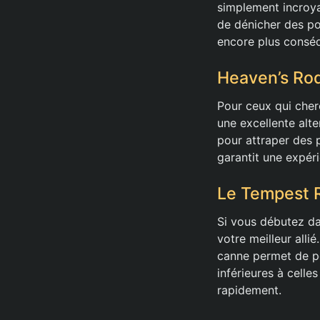
simplement incroya
de dénicher des po
encore plus consé
Heaven’s Rod
Pour ceux qui cher
une excellente alte
pour attraper des 
garantit une expér
Le Tempest R
Si vous débutez da
votre meilleur alli
canne permet de pê
inférieures à celle
rapidement.