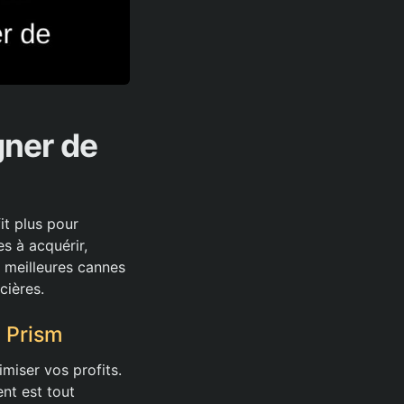
gner de
it plus pour
s à acquérir,
s meilleures cannes
cières.
l Prism
miser vos profits.
ent est tout