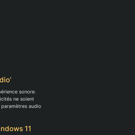
dio’
périence sonore.
icités ne soient
s paramètres audio
indows 11