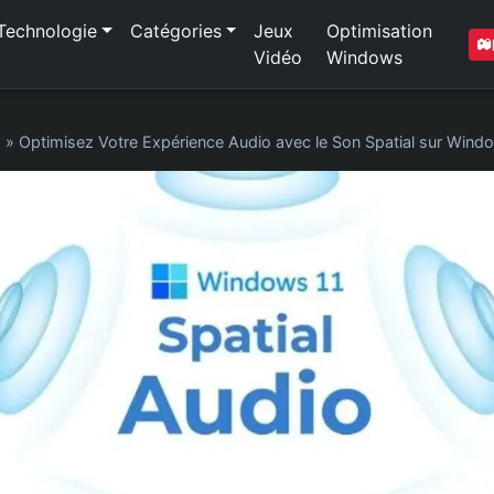
Technologie
Catégories
Jeux
Optimisation
Vidéo
Windows
1
»
Optimisez Votre Expérience Audio avec le Son Spatial sur Wind