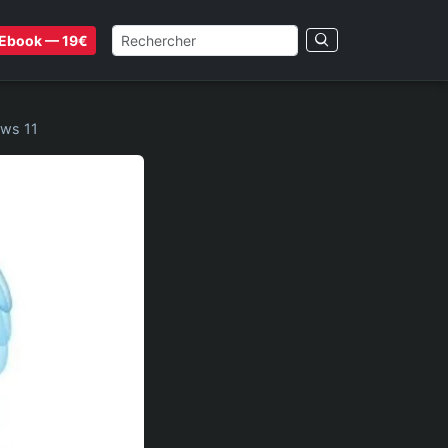
Ebook — 19€
ows 11