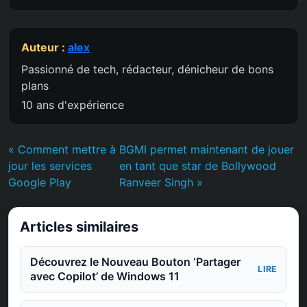
Auteur :
alex
Passionné de tech, rédacteur, dénicheur de bons
plans
10 ans d'expérience
« Comment mettre à
BGMI permet maintenant de jouer
jour les services
en tant que star de Bollywood
Google Play
Ranveer Singh »
Articles similaires
Découvrez le Nouveau Bouton ‘Partager
LIRE
avec Copilot’ de Windows 11